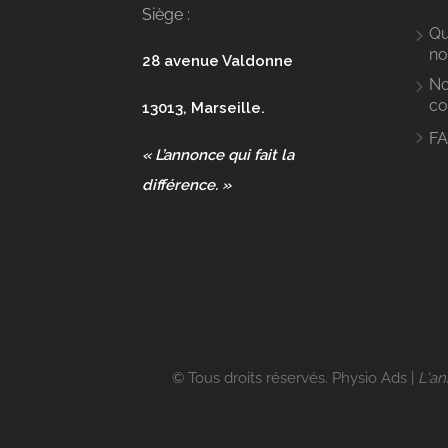
Siège :
Qu
no
28 avenue Valdonne
N
co
13013, Marseille.
F
« L’annonce qui fait la
différence. »
© Tous droits réservés. Physio Ads |
L'an