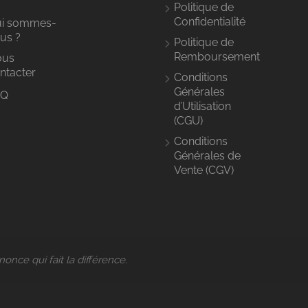
Politique de
Confidentialité
i sommes-
Collaborateurs
Assistanats
En
En
us ?
vedette
vede
Politique de
Remboursement
ous
Sticky
Burge
ntacter
Conditions
Band
Hous
Générales
AQ
West
Jay S
d’Utilisation
Orange,
Brookly
(CGU)
Ouvert
New York
New Yo
Conditions
maintenant
Commence à partir de
Générales de
Vente (CGV)
24
€20,00
octobre
2030 à
0h52
nonce qui fait la différence.