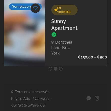
Remplacements
En
vedette
Sunny
Apartment
Dorothea
Lane, New
York
€150,00 - €500,0
© Tous droits réservés.
Physio Ads |
L'annonce
qui fait la différence.