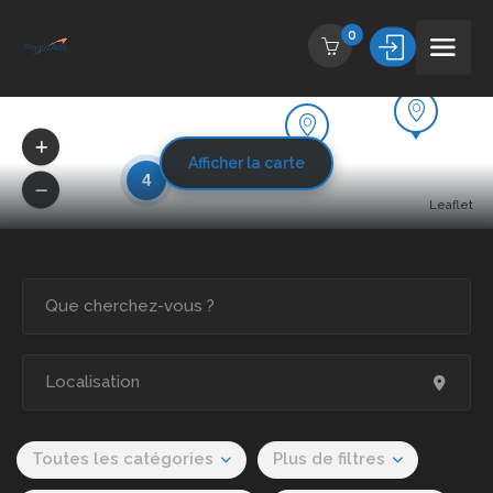
0
Afficher la carte
4
Leaflet
Toutes les catégories
Plus de filtres