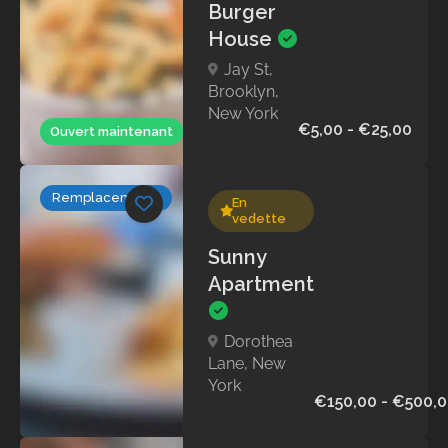
Burger
House
Jay St,
Brooklyn,
New York
€5,00 - €25,00
Ouvert maintenant
Remplacements
En
vedette
Sunny
Apartment
Dorothea
Lane, New
York
€150,00 - €500,