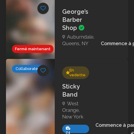
George’s
Barber
Shop
Auburndale,
Queens, NY
Commence à p
Fermé maintenant
Collaborateurs
En
vedette
Sticky
Band
West
Orange,
New York
Commence à par
24
€