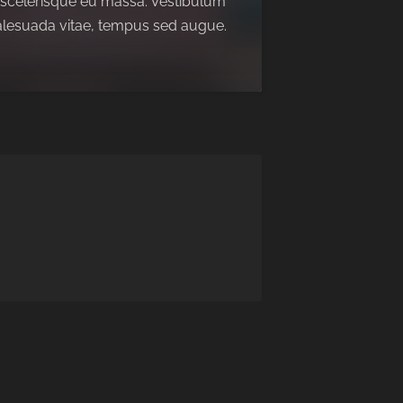
t, scelerisque eu massa. Vestibulum
malesuada vitae, tempus sed augue.