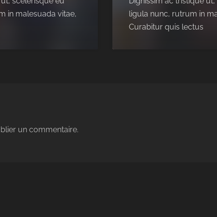
 ut, scelerisque eu
Dignissim ac tristique u
m in malesuada vitae,
ligula nunc, rutrum in 
Curabitur quis lectus
blier un commentaire.