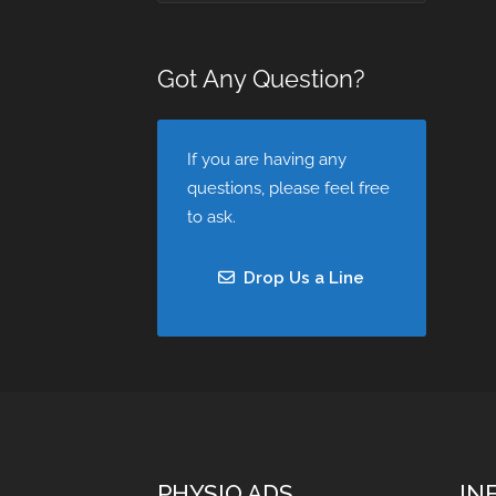
Got Any Question?
If you are having any
questions, please feel free
to ask.
Drop Us a Line
PHYSIO ADS
IN