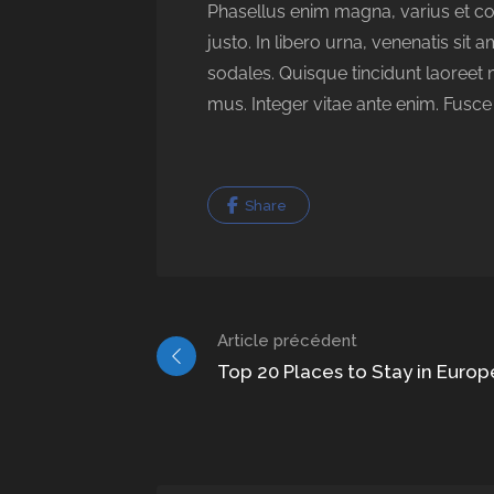
Phasellus enim magna, varius et comm
justo. In libero urna, venenatis si
sodales. Quisque tincidunt laoreet
mus. Integer vitae ante enim. Fusce
Share
Navigation
Article précédent
dans
Top 20 Places to Stay in Europ
les
articles