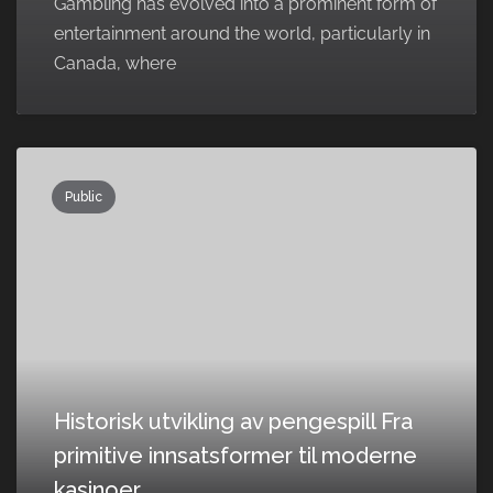
Gambling has evolved into a prominent form of
entertainment around the world, particularly in
Canada, where
Public
Historisk utvikling av pengespill Fra
primitive innsatsformer til moderne
kasinoer