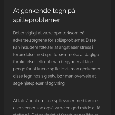
At genkende tegn på
spilleproblemer
Det er vigtigt at være opmærksom på
advarselstegnene for spilleproblemer. Disse
kan inkludere følelser af angst eller stress i
forbindelse med spil, forsømmelse af daglige
forpligtelser, eller at man begynder at låne
penge for at kunne spille. Hvis man genkender
disse tegn hos sig selv, bør man overveje at
søge hjælp eller rådgivning.
At tale åbent om sine spillevaner med familie
eller venner kan også være en god måde at få