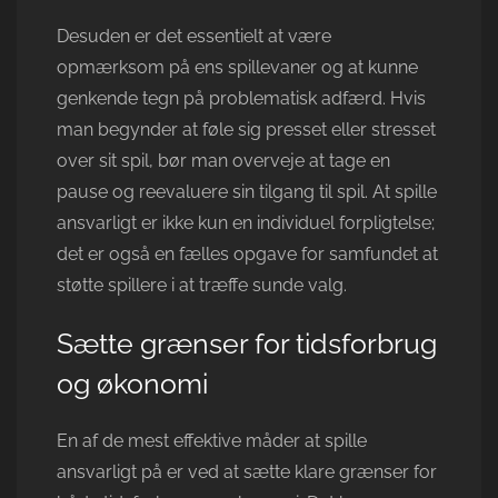
Desuden er det essentielt at være
opmærksom på ens spillevaner og at kunne
genkende tegn på problematisk adfærd. Hvis
man begynder at føle sig presset eller stresset
over sit spil, bør man overveje at tage en
pause og reevaluere sin tilgang til spil. At spille
ansvarligt er ikke kun en individuel forpligtelse;
det er også en fælles opgave for samfundet at
støtte spillere i at træffe sunde valg.
Sætte grænser for tidsforbrug
og økonomi
En af de mest effektive måder at spille
ansvarligt på er ved at sætte klare grænser for