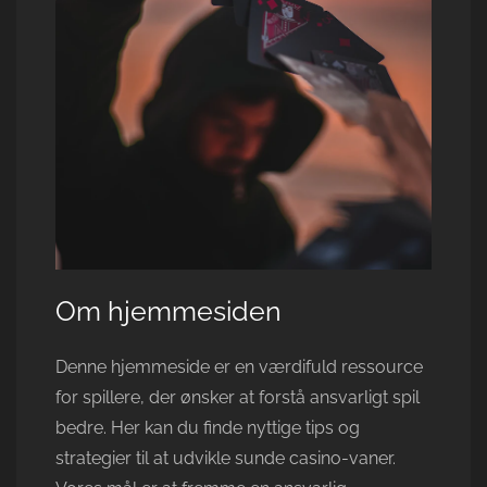
Om hjemmesiden
Denne hjemmeside er en værdifuld ressource
for spillere, der ønsker at forstå ansvarligt spil
bedre. Her kan du finde nyttige tips og
strategier til at udvikle sunde casino-vaner.