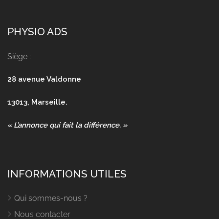
PHYSIO ADS
Siège :
28 avenue Valdonne
13013, Marseille.
« L’annonce qui fait la différence. »
INFORMATIONS UTILES
Qui sommes-nous ?
Nous contacter