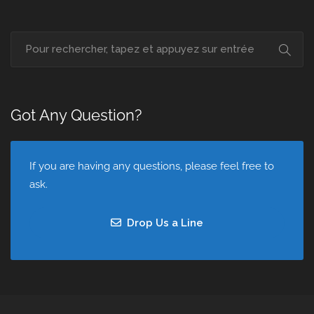
Got Any Question?
If you are having any questions, please feel free to
ask.
Drop Us a Line