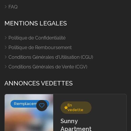
FAQ
MENTIONS LEGALES
Politique de Confidentialité
Politique de Remboursement
Conditions Générales d’Utilisation (CGU)
Conditions Générales de Vente (CGV)
ANNONCES VEDETTES
Remplacements
En
vedette
Sunny
Apartment