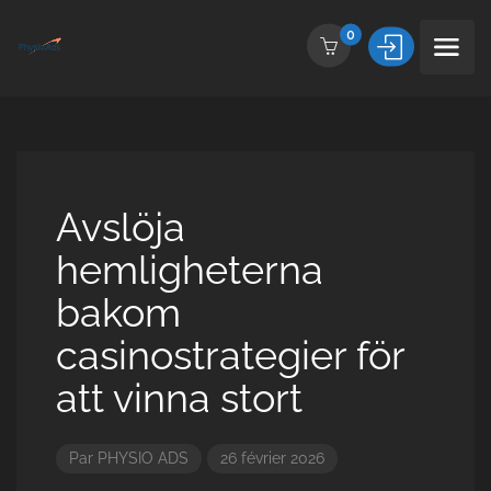
0
Avslöja
hemligheterna
bakom
casinostrategier för
att vinna stort
Par
PHYSIO ADS
26 février 2026