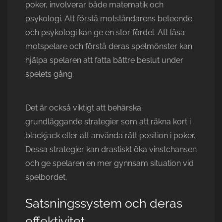
poker, involverar både matematik och
psykologi. Att förstå motståndarens beteende
och psykologi kan ge en stor fördel. Att läsa
motspelare och förstå deras spelmönster kan
hjälpa spelaren att fatta bättre beslut under
spelets gång.
Det är också viktigt att behärska
grundläggande strategier som att räkna kort i
blackjack eller att använda rätt position i poker.
Dessa strategier kan drastiskt öka vinstchansen
och ge spelaren en mer gynnsam situation vid
spelbordet.
Satsningssystem och deras
effektivitet