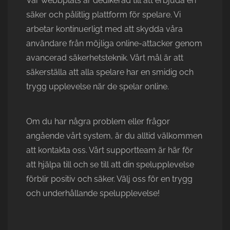
Vår webbplats är dedikerad till att erbjuda en
säker och pålitlig plattform för spelare. Vi
arbetar kontinuerligt med att skydda våra
användare från möjliga online-attacker genom
avancerad säkerhetsteknik. Vårt mål är att
säkerställa att alla spelare har en smidig och
trygg upplevelse när de spelar online.
Om du har några problem eller frågor
angående vårt system, är du alltid välkommen
att kontakta oss. Vårt supportteam är här för
att hjälpa till och se till att din spelupplevelse
förblir positiv och säker. Välj oss för en trygg
och underhållande spelupplevelse!