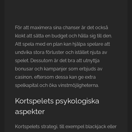
För att maximera sina chanser är det också
klokt att sätta en budget och hålla sig till den.
Att spela med en plan kan hjälpa spelare att
undvika stora förluster och istället njuta av
spelet. Dessutom är det bra att utnyttja
bonusar och kampanjer som erbjuds av
casinon, eftersom dessa kan ge extra
spelkapital och öka vinstmöjligheterna.
Kortspelets psykologiska
aspekter
Kortspelets strategi, till exempel blackjack eller