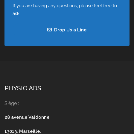
If you are having any questions, please feel free to
ask.
Drop Us a Line
PHYSIO ADS
Siège :
28 avenue Valdonne
13013, Marseille.