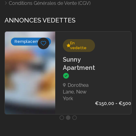
Conditions Générales de Vente (CGV)
ANNONCES VEDETTES
Remplacements
En
vedette
Sunny
Apartment
Dorothea
Lane, New
York
€150,00 - €500,0