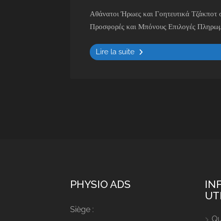
Αθάνατοι Ήρωες και Γοητευτικά Τζάκποτ 
Προσφορές και Μπόνους Επιλογές Πληρω
Lire la suite
PHYSIO ADS
IN
UT
Siège :
Qu