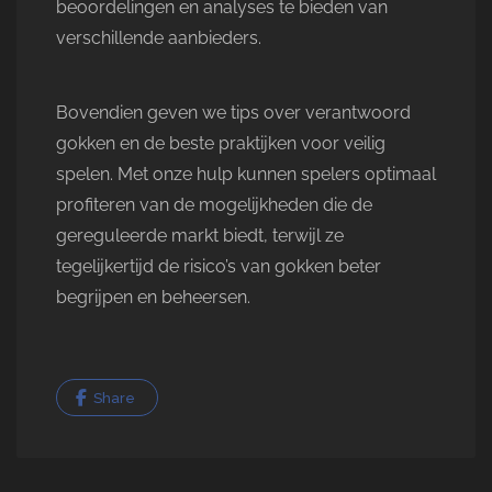
beoordelingen en analyses te bieden van
verschillende aanbieders.
Bovendien geven we tips over verantwoord
gokken en de beste praktijken voor veilig
spelen. Met onze hulp kunnen spelers optimaal
profiteren van de mogelijkheden die de
gereguleerde markt biedt, terwijl ze
tegelijkertijd de risico’s van gokken beter
begrijpen en beheersen.
Share