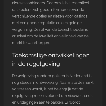
nieuwe aanbieders. Daarom is het essentieel
dat spelers zich goed informeren over de
verschillende opties en kiezen voor casino’s
met een goede reputatie en een geldige
vergunning. De rol van de toezichthouder is
cruciaal om de kwaliteit en veiligheid van de
markt te waarborgen.
Toekomstige ontwikkelingen
in de regelgeving
De wetgeving rondom gokken in Nederland is
nog steeds in ontwikkeling. Naarmate de markt
volwassen wordt, is het belangrijk dat de
regelgeving mee-evolueert om nieuwe trends
en uitdagingen aan te pakken. Er wordt