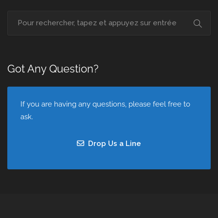
Got Any Question?
If you are having any questions, please feel free to
ask.
Drop Us a Line