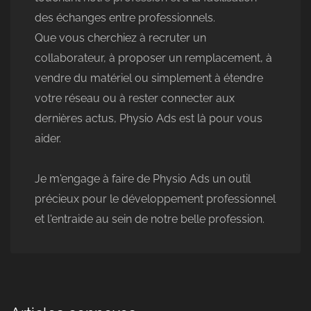
des échanges entre professionnels.
Que vous cherchiez à recruter un
collaborateur, à proposer un remplacement, à
vendre du matériel ou simplement à étendre
votre réseau ou à rester connecter aux
dernières actus, Physio Ads est là pour vous
aider.
Je m'engage à faire de Physio Ads un outil
précieux pour le développement professionnel
et l'entraide au sein de notre belle profession.