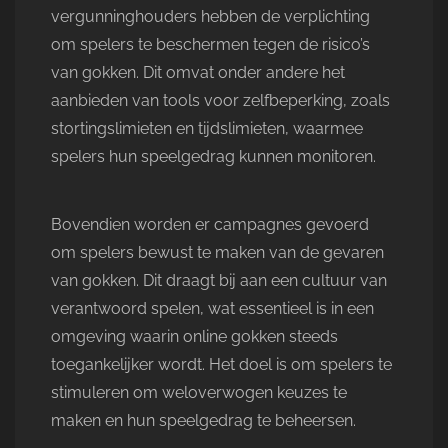
vergunninghouders hebben de verplichting
om spelers te beschermen tegen de risico’s
van gokken. Dit omvat onder andere het
aanbieden van tools voor zelfbeperking, zoals
stortingslimieten en tijdslimieten, waarmee
spelers hun speelgedrag kunnen monitoren.
Bovendien worden er campagnes gevoerd
om spelers bewust te maken van de gevaren
van gokken. Dit draagt bij aan een cultuur van
verantwoord spelen, wat essentieel is in een
omgeving waarin online gokken steeds
toegankelijker wordt. Het doel is om spelers te
stimuleren om weloverwogen keuzes te
maken en hun speelgedrag te beheersen.