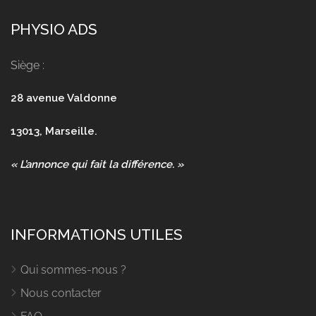
PHYSIO ADS
Siège :
28 avenue Valdonne
13013, Marseille.
« L’annonce qui fait la différence. »
INFORMATIONS UTILES
Qui sommes-nous ?
Nous contacter