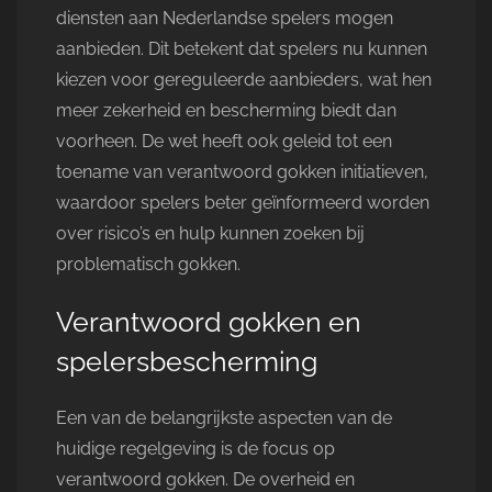
diensten aan Nederlandse spelers mogen
aanbieden. Dit betekent dat spelers nu kunnen
kiezen voor gereguleerde aanbieders, wat hen
meer zekerheid en bescherming biedt dan
voorheen. De wet heeft ook geleid tot een
toename van verantwoord gokken initiatieven,
waardoor spelers beter geïnformeerd worden
over risico’s en hulp kunnen zoeken bij
problematisch gokken.
Verantwoord gokken en
spelersbescherming
Een van de belangrijkste aspecten van de
huidige regelgeving is de focus op
verantwoord gokken. De overheid en