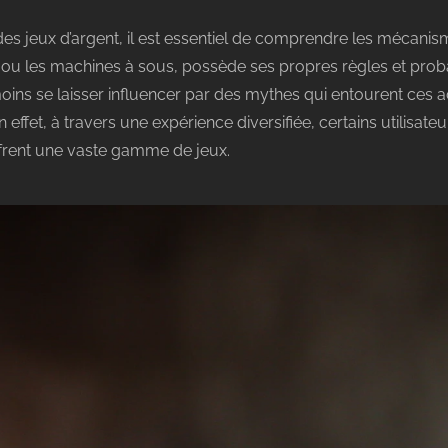
es jeux d’argent, il est essentiel de comprendre les mécanism
te ou les machines à sous, possède ses propres règles et probab
ins se laisser influencer par des mythes qui entourent ces a
En effet, à travers une expérience diversifiée, certains utili
frent une vaste gamme de jeux.