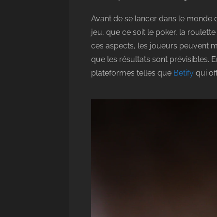
Avant de se lancer dans le monde d
jeu, que ce soit le poker, la roulet
ces aspects, les joueurs peuvent mo
que les résultats sont prévisibles. 
plateformes telles que
Betify
qui of