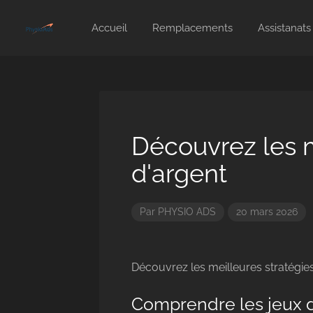
Accueil
Remplacements
Assistanats
Découvrez les m
d'argent
Par
PHYSIO ADS
20 mars 2026
Découvrez les meilleures stratégie
Comprendre les jeux 