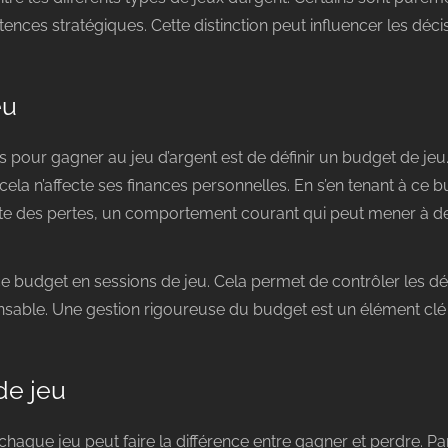
nces stratégiques. Cette distinction peut influencer les déci
eu
es pour gagner au jeu d’argent est de définir un budget de j
cela n’affecte ses finances personnelles. En s’en tenant à ce b
ite des pertes, un comportement courant qui peut mener à de
r ce budget en sessions de jeu. Cela permet de contrôler les d
onsable. Une gestion rigoureuse du budget est un élément cl
 de jeu
aque jeu peut faire la différence entre gagner et perdre. Par 