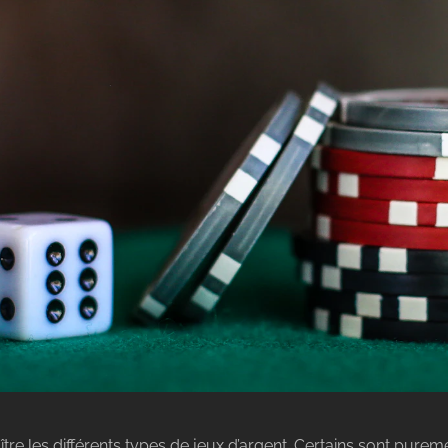
ître les différents types de jeux d’argent. Certains sont pure