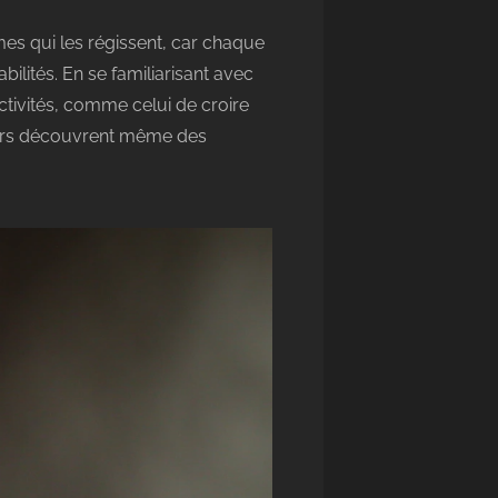
es qui les régissent, car chaque
ilités. En se familiarisant avec
ctivités, comme celui de croire
sateurs découvrent même des