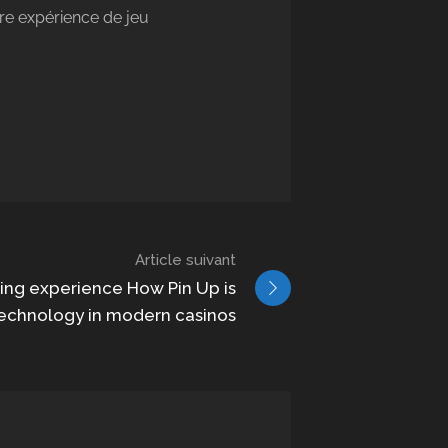
re expérience de jeu
Article suivant
ing experience How Pin Up is
technology in modern casinos