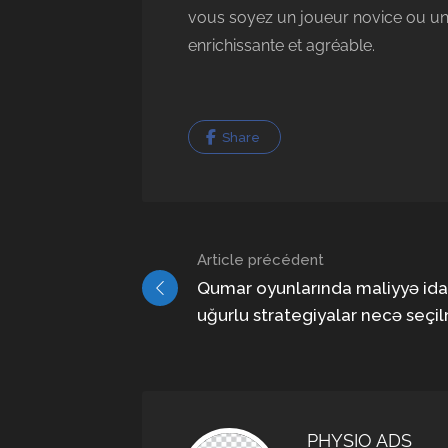
vous soyez un joueur novice ou un 
enrichissante et agréable.
Share
Navigation
Article précédent
dans
Qumar oyunlarında maliyyə idar
uğurlu strategiyalar necə seçil
les
articles
PHYSIO ADS