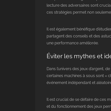
lecture des adversaires sont cruciau
ces stratégies permet non seuleme
Il est également bénéfique d’étudi
partagent des conseils et des astu
une performance améliorée.
Éviter les mythes et i
Dans l’univers des jeux d’argent, d
certaines machines à sous sont « c
événement indépendant et aléatoire, 
Il est crucial de se défaire de ces
et du fonctionnement des jeux perm