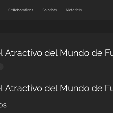
Collaborations
Salariats
Matériels
l Atractivo del Mundo de F
5
l Atractivo del Mundo de F
os