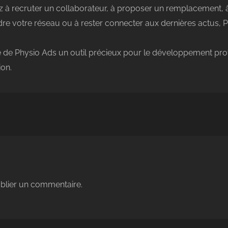
 à recruter un collaborateur, à proposer un remplacement, 
re votre réseau ou à rester connecter aux dernières actus, Ph
 de Physio Ads un outil précieux pour le développement profe
ion.
blier un commentaire.