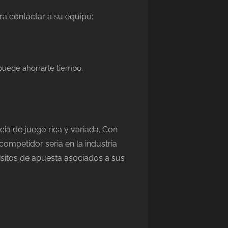
ara contactar a su equipo:
uede ahorrarte tiempo.
ia de juego rica y variada. Con
ompetidor seria en la industria
uisitos de apuesta asociados a sus