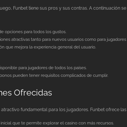
ego, Funbet tiene sus pros y sus contras. A continuación se 
 opciones para todos los gustos.
nes atractivas tanto para nuevos usuarios como para jugadores 
ón que mejora la experiencia general del usuario.
sponible para jugadores de todos los países.
onos pueden tener requisitos complicados de cumplir.
es Ofrecidas
atractivo fundamental para los jugadores. Funbet ofrece las
inicial que te permite explorar el casino con más recursos.