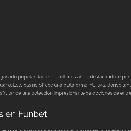
ganado popularidad en los últimos años, destacándose por 
suario. Este casino ofrece una plataforma intuitiva, donde t
frutar de una colección impresionante de opciones de entre
s en Funbet