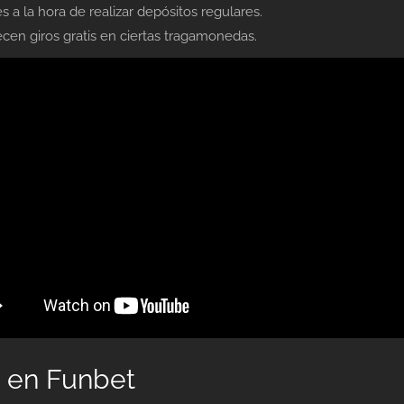
s a la hora de realizar depósitos regulares.
en giros gratis en ciertas tragamonedas.
e en Funbet