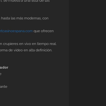
, se muestra una lista de las
 hasta las más modernas, con
etcasinoespana.com
que ofrecen
 crupieres en vivo en tiempo real.
orma de video en alta definición.
gador
e
nante