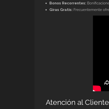
Bonos Recorrentes:
Bonificacione
Giras Gratis:
Frecuentemente ofrec
Atención al Client