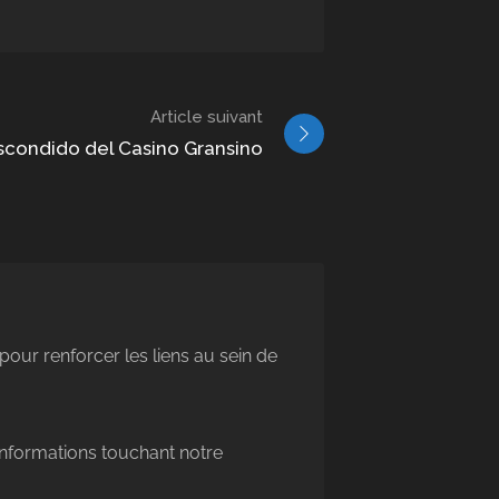
Article suivant
scondido del Casino Gransino
pour renforcer les liens au sein de
'informations touchant notre