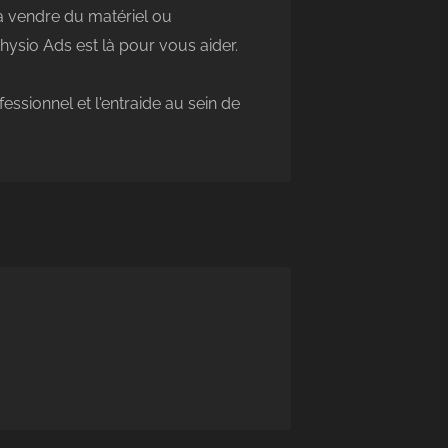
à vendre du matériel ou
ysio Ads est là pour vous aider.
ssionnel et l'entraide au sein de