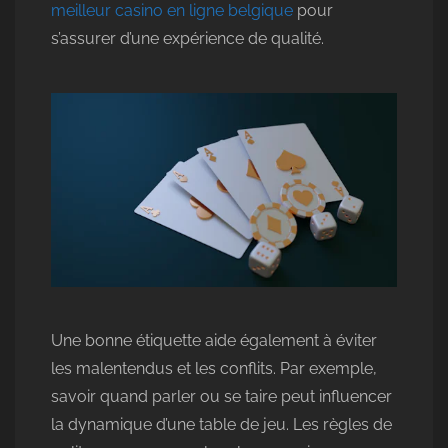
meilleur casino en ligne belgique
pour
s’assurer d’une expérience de qualité.
Une bonne étiquette aide également à éviter
les malentendus et les conflits. Par exemple,
savoir quand parler ou se taire peut influencer
la dynamique d’une table de jeu. Les règles de