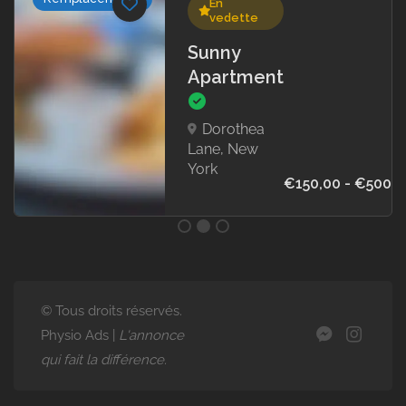
En
vedette
Sunny
Apartment
Dorothea
Lane, New
York
€150,00 - €500,0
© Tous droits réservés.
Physio Ads |
L'annonce
qui fait la différence.