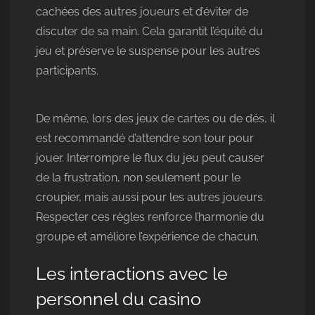
cachées des autres joueurs et d’éviter de
discuter de sa main. Cela garantit l’équité du
jeu et préserve le suspense pour les autres
participants.
De même, lors des jeux de cartes ou de dés, il
est recommandé d’attendre son tour pour
jouer. Interrompre le flux du jeu peut causer
de la frustration, non seulement pour le
croupier, mais aussi pour les autres joueurs.
Respecter ces règles renforce l’harmonie du
groupe et améliore l’expérience de chacun.
Les interactions avec le
personnel du casino