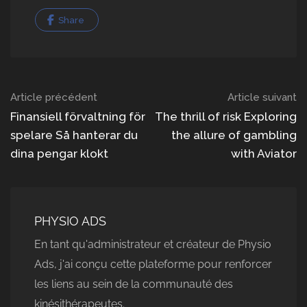
Share
Navigation
Article précédent
Article suivant
dans
Finansiell förvaltning för
The thrill of risk Exploring
spelare Så hanterar du
the allure of gambling
les
dina pengar klokt
with Aviator
articles
PHYSIO ADS
En tant qu'administrateur et créateur de Physio
Ads, j'ai conçu cette plateforme pour renforcer
les liens au sein de la communauté des
kinésithérapeutes.