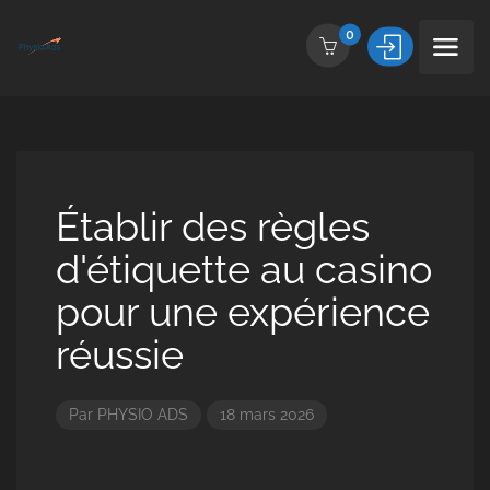
0
Établir des règles
d'étiquette au casino
pour une expérience
réussie
Par
PHYSIO ADS
18 mars 2026