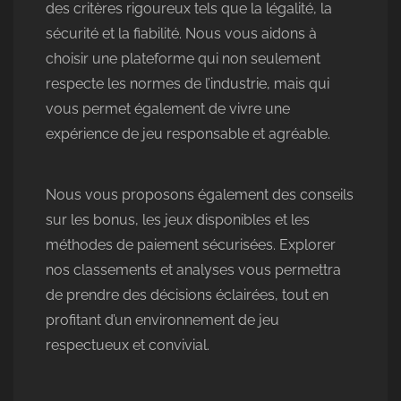
des critères rigoureux tels que la légalité, la
sécurité et la fiabilité. Nous vous aidons à
choisir une plateforme qui non seulement
respecte les normes de l’industrie, mais qui
vous permet également de vivre une
expérience de jeu responsable et agréable.
Nous vous proposons également des conseils
sur les bonus, les jeux disponibles et les
méthodes de paiement sécurisées. Explorer
nos classements et analyses vous permettra
de prendre des décisions éclairées, tout en
profitant d’un environnement de jeu
respectueux et convivial.