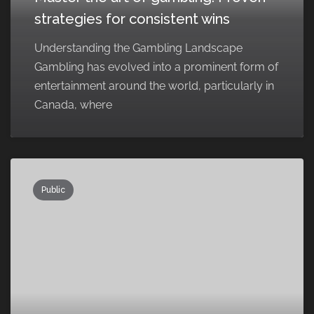
strategies for consistent wins
Understanding the Gambling Landscape
Gambling has evolved into a prominent form of
entertainment around the world, particularly in
Canada, where
Public