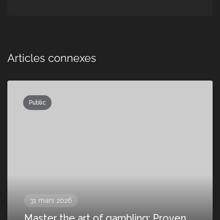
Articles connexes
Public
31 mars 2026
Master the art of gambling: Proven