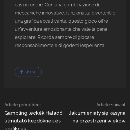
casino online. Con una combinazione di
meccaniche innovative, funzionalità divertenti e
una grafica accattivante, questo gioco offre
un’avventura emozionante che vale la pena
esplorare. Ricorda sempre di giocare
responsabilmente e di goderti l’esperienza!
Share
Navigation
Article précédent
Article suivant
dans
Gambling leckék Haladó
Jak zmieniały się kasyna
útmutató kezdőknek és
na przestrzeni wieków
les
profiknak