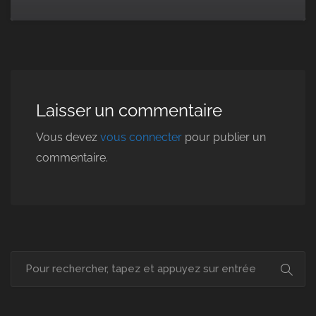
Laisser un commentaire
Vous devez
vous connecter
pour publier un
commentaire.