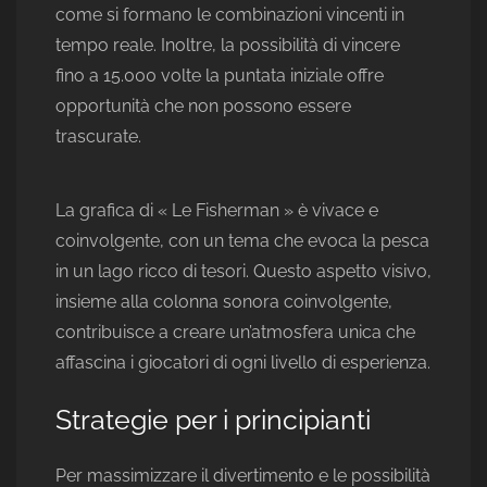
come si formano le combinazioni vincenti in
tempo reale. Inoltre, la possibilità di vincere
fino a 15.000 volte la puntata iniziale offre
opportunità che non possono essere
trascurate.
La grafica di « Le Fisherman » è vivace e
coinvolgente, con un tema che evoca la pesca
in un lago ricco di tesori. Questo aspetto visivo,
insieme alla colonna sonora coinvolgente,
contribuisce a creare un’atmosfera unica che
affascina i giocatori di ogni livello di esperienza.
Strategie per i principianti
Per massimizzare il divertimento e le possibilità