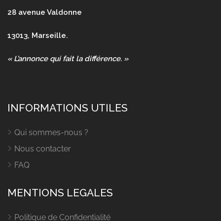
28 avenue Valdonne
13013, Marseille.
« L’annonce qui fait la différence. »
INFORMATIONS UTILES
Qui sommes-nous ?
Nous contacter
FAQ
MENTIONS LEGALES
Politique de Confidentialité