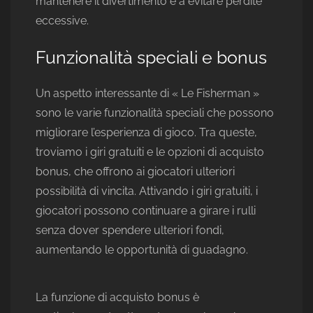
mantenere il divertimento e a evitare perdite
eccessive.
Funzionalità speciali e bonus
Un aspetto interessante di « Le Fisherman »
sono le varie funzionalità speciali che possono
migliorare l’esperienza di gioco. Tra queste,
troviamo i giri gratuiti e le opzioni di acquisto
bonus, che offrono ai giocatori ulteriori
possibilità di vincita. Attivando i giri gratuiti, i
giocatori possono continuare a girare i rulli
senza dover spendere ulteriori fondi,
aumentando le opportunità di guadagno.
La funzione di acquisto bonus è