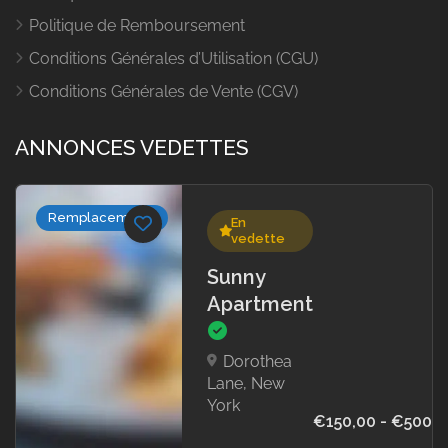
Politique de Remboursement
Conditions Générales d’Utilisation (CGU)
Conditions Générales de Vente (CGV)
ANNONCES VEDETTES
Remplacements
En
vedette
Sunny
Apartment
Dorothea
Lane, New
York
€150,00 - €500,0