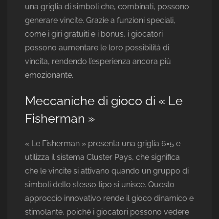
una griglia di simboli che, combinati, possono
generare vincite. Grazie a funzioni speciali,
come i giri gratuiti e i bonus, i giocatori
possono aumentare le loro possibilità di
vincita, rendendo l’esperienza ancora più
emozionante.
Meccaniche di gioco di « Le
Fisherman »
« Le Fisherman » presenta una griglia 6×5 e
utilizza il sistema Cluster Pays, che significa
che le vincite si attivano quando un gruppo di
simboli dello stesso tipo si unisce. Questo
approccio innovativo rende il gioco dinamico e
stimolante, poiché i giocatori possono vedere