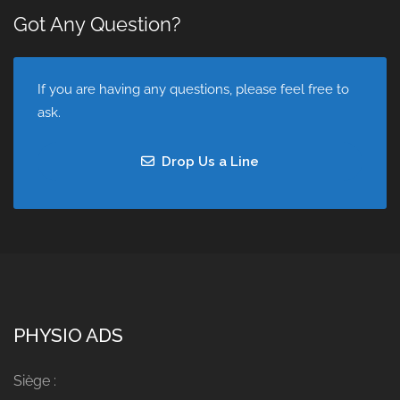
Got Any Question?
If you are having any questions, please feel free to
ask.
Drop Us a Line
PHYSIO ADS
Siège :