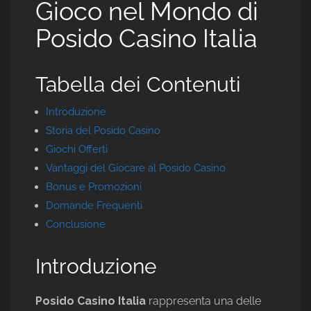
Gioco nel Mondo di
Posido Casino Italia
Tabella dei Contenuti
Introduzione
Storia del Posido Casino
Giochi Offerti
Vantaggi del Giocare al Posido Casino
Bonus e Promozioni
Domande Frequenti
Conclusione
Introduzione
Posido Casino Italia
rappresenta una delle