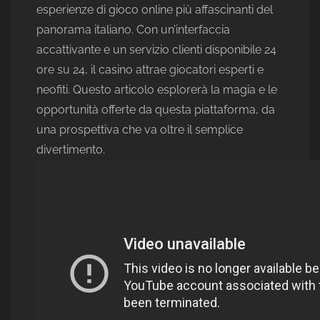
esperienze di gioco online più affascinanti del
panorama italiano. Con un’interfaccia
accattivante e un servizio clienti disponibile 24
ore su 24, il casino attrae giocatori esperti e
neofiti. Questo articolo esplorerà la magia e le
opportunità offerte da questa piattaforma, da
una prospettiva che va oltre il semplice
divertimento.