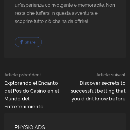
un’esperienza coinvolgente e memorabile. Non
resta che tuffarsi in questa avventura e
scoprire tutto ciò che ha da offrire!
Share
Navigation
Article précédent
Article suivant
dans
Explorando el Encanto
Discover secrets to
del Posido Casino en el
successful betting that
les
Mundo del
you didn’t know before
articles
Entretenimiento
PHYSIO ADS