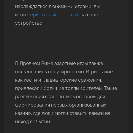
наслаждаться любимыми играми, вы
можете
pinco casino скачать
на свое
устройство.
В Древнем Риме азартные игры также
пользовались популярностью. Игры, такие
как кости и гладиаторские сражения,
привлекали большие толпы зрителей. Такие
развлечения становились основой для
формирования первых организованных
казино, где люди могли ставить деньги на
исход событий.