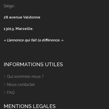
Siège :
28 avenue Valdonne
13013, Marseille.
« L’annonce qui fait la différence. »
INFORMATIONS UTILES
Qui sommes-nous ?
Nous contacter
FAQ
MENTIONS LEGALES