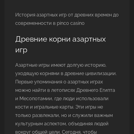
История азартных игр от древних времен до
современности в pinco casino
Древние корни азартных
игр
Азартные игры имеют долгую историю,
уходящую корнями в древние цивилизации.
Первые упоминания о азартных играх
можно найти в летописях Древнего Египта
и Месопотамии, где люди использовали
кости и игральные карты. Эти игры не
только развлекали, но и служили важным
культурным аспектом, объединяя людей
вокруг общей цели. Сегодня, чтобы