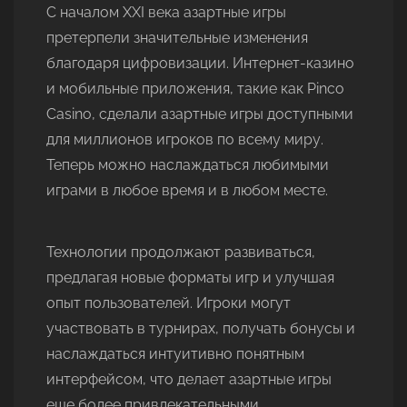
С началом XXI века азартные игры
претерпели значительные изменения
благодаря цифровизации. Интернет-казино
и мобильные приложения, такие как Pinco
Casino, сделали азартные игры доступными
для миллионов игроков по всему миру.
Теперь можно наслаждаться любимыми
играми в любое время и в любом месте.
Технологии продолжают развиваться,
предлагая новые форматы игр и улучшая
опыт пользователей. Игроки могут
участвовать в турнирах, получать бонусы и
наслаждаться интуитивно понятным
интерфейсом, что делает азартные игры
еще более привлекательными.