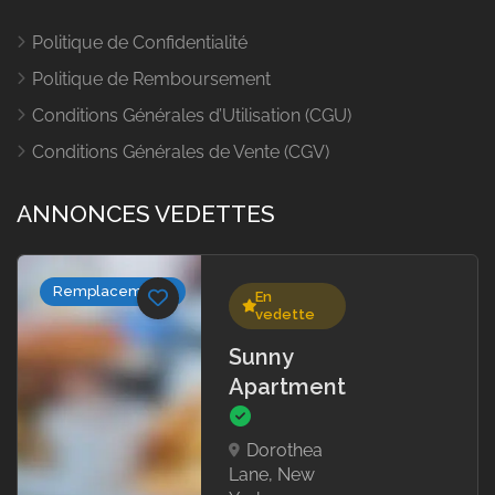
Politique de Confidentialité
Politique de Remboursement
Conditions Générales d’Utilisation (CGU)
Conditions Générales de Vente (CGV)
ANNONCES VEDETTES
Remplacements
En
vedette
Sunny
Apartment
Dorothea
Lane, New