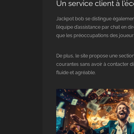
Un service client à l’é
Jackpot bob se distingue également 
l’équipe d’assistance par chat en di
que les préoccupations des joueurs
De plus, le site propose une sectio
courantes sans avoir à contacter di
fluide et agréable.