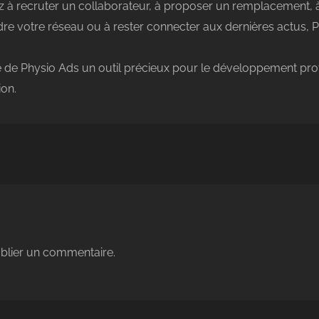
 à recruter un collaborateur, à proposer un remplacement, 
re votre réseau ou à rester connecter aux dernières actus, Ph
 de Physio Ads un outil précieux pour le développement profe
ion.
blier un commentaire.