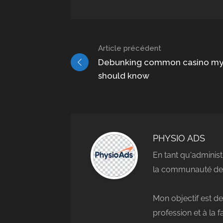
Navigation
Article précédent
dans
Debunking common casino my
should know
les
articles
PHYSIO ADS
En tant qu'administ
la communauté des
Mon objectif est de
profession et à la 