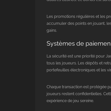
Les promotions régulières et les pr
accumuler des points en jouant, le
gains.
Systèmes de paiement
La sécurité est une priorité pour
tous les joueurs. Les dépôts et retr
portefeuilles électroniques et les v
Chaque transaction est protégée pa
joueurs restent confidentielles. Cet
expérience de jeu sereine.