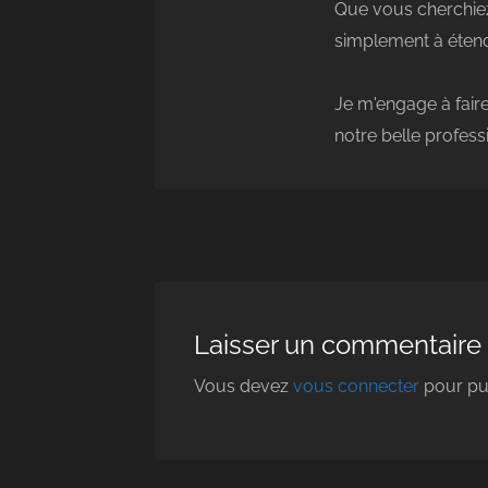
Que vous cherchiez
simplement à étend
Je m'engage à faire
notre belle profess
Laisser un commentaire
Vous devez
vous connecter
pour pu