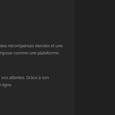
, des récompenses élevées et une
il s’impose comme une plateforme
vos attentes. Grâce à son
 ligne.