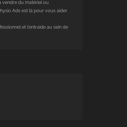
à vendre du matériel ou
ysio Ads est là pour vous aider.
ssionnel et l'entraide au sein de