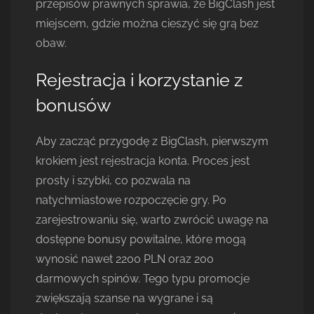
przepisów prawnych sprawia, że BigClash jest
miejscem, gdzie można cieszyć się grą bez
obaw.
Rejestracja i korzystanie z
bonusów
Aby zacząć przygodę z BigClash, pierwszym
krokiem jest rejestracja konta. Proces jest
prosty i szybki, co pozwala na
natychmiastowe rozpoczęcie gry. Po
zarejestrowaniu się, warto zwrócić uwagę na
dostępne bonusy powitalne, które mogą
wynosić nawet 2200 PLN oraz 200
darmowych spinów. Tego typu promocje
zwiększają szanse na wygrane i są