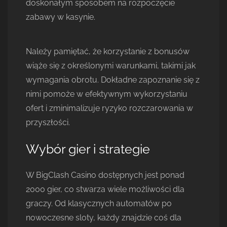
doskonałym sposobem na rozpoczęcie
zabawy w kasynie.
Należy pamiętać, że korzystanie z bonusów
wiąże się z określonymi warunkami, takimi jak
wymagania obrotu. Dokładne zapoznanie się z
nimi pomoże w efektywnym wykorzystaniu
ofert i zminimalizuje ryzyko rozczarowania w
przyszłości.
Wybór gier i strategie
W BigClash Casino dostępnych jest ponad
2000 gier, co stwarza wiele możliwości dla
graczy. Od klasycznych automatów po
nowoczesne sloty, każdy znajdzie coś dla