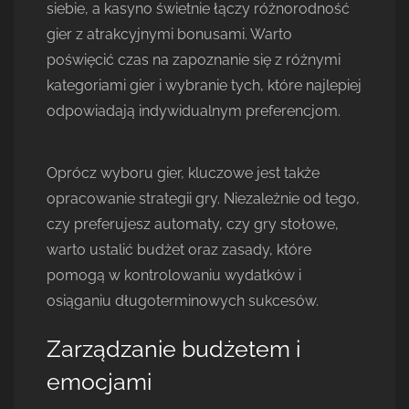
siebie, a kasyno świetnie łączy różnorodność
gier z atrakcyjnymi bonusami. Warto
poświęcić czas na zapoznanie się z różnymi
kategoriami gier i wybranie tych, które najlepiej
odpowiadają indywidualnym preferencjom.
Oprócz wyboru gier, kluczowe jest także
opracowanie strategii gry. Niezależnie od tego,
czy preferujesz automaty, czy gry stołowe,
warto ustalić budżet oraz zasady, które
pomogą w kontrolowaniu wydatków i
osiąganiu długoterminowych sukcesów.
Zarządzanie budżetem i
emocjami