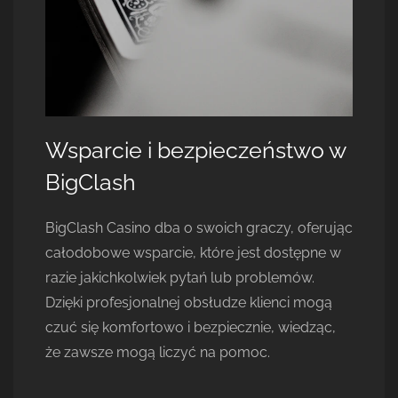
Wsparcie i bezpieczeństwo w
BigClash
BigClash Casino dba o swoich graczy, oferując
całodobowe wsparcie, które jest dostępne w
razie jakichkolwiek pytań lub problemów.
Dzięki profesjonalnej obsłudze klienci mogą
czuć się komfortowo i bezpiecznie, wiedząc,
że zawsze mogą liczyć na pomoc.