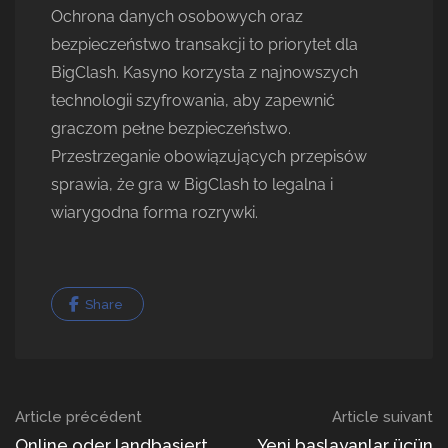
Ochrona danych osobowych oraz
bezpieczeństwo transakcji to priorytet dla
BigClash. Kasyno korzysta z najnowszych
technologii szyfrowania, aby zapewnić
graczom pełne bezpieczeństwo.
Przestrzeganie obowiązujących przepisów
sprawia, że gra w BigClash to legalna i
wiarygodna forma rozrywki.
Share
Navigation
Article précédent
Article suivant
Online oder landbasiert
Yeni başlayanlar üçün