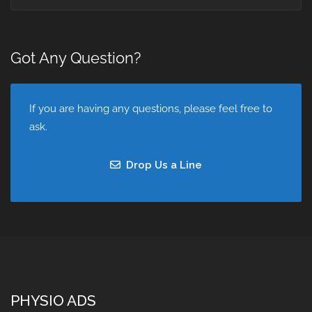
Got Any Question?
If you are having any questions, please feel free to
ask.
Drop Us a Line
PHYSIO ADS