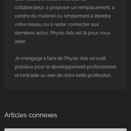
collaborateur, à proposer un remplacement, à
vendre du matériel ou simplement à étendre
votre réseau ou à rester connecter aux
dernières actus, Physio Ads est là pour vous
aider.
Je m'engage à faire de Physio Ads un outil
précieux pour le développement professionnel
et l'entraide au sein de notre belle profession.
Articles connexes