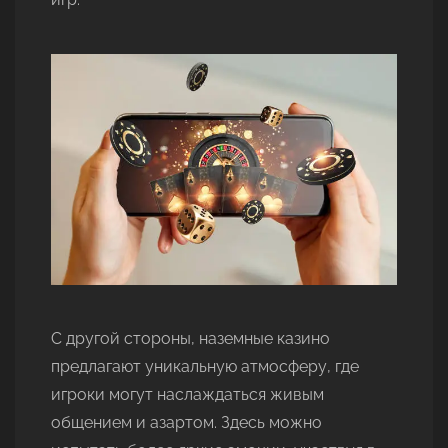
С другой стороны, наземные казино
предлагают уникальную атмосферу, где
игроки могут наслаждаться живым
общением и азартом. Здесь можно