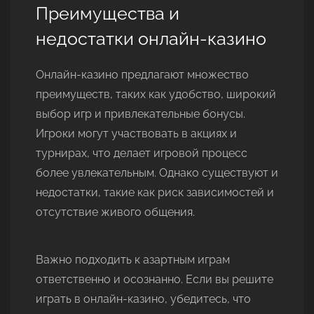
Преимущества и
недостатки онлайн-казино
Онлайн-казино предлагают множество
преимуществ, таких как удобство, широкий
выбор игр и привлекательные бонусы.
Игроки могут участвовать в акциях и
турнирах, что делает игровой процесс
более увлекательным. Однако существуют и
недостатки, такие как риск зависимостей и
отсутствие живого общения.
Важно подходить к азартным играм
ответственно и осознанно. Если вы решите
играть в онлайн-казино, убедитесь, что