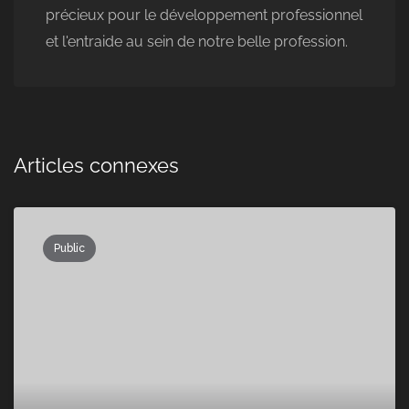
précieux pour le développement professionnel
et l'entraide au sein de notre belle profession.
Articles connexes
Public