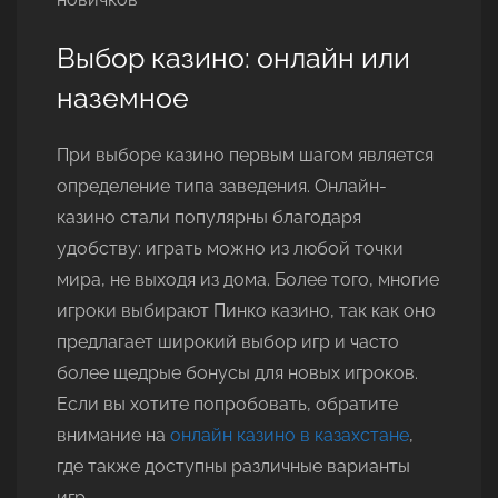
Выбор казино: онлайн или
наземное
При выборе казино первым шагом является
определение типа заведения. Онлайн-
казино стали популярны благодаря
удобству: играть можно из любой точки
мира, не выходя из дома. Более того, многие
игроки выбирают Пинко казино, так как оно
предлагает широкий выбор игр и часто
более щедрые бонусы для новых игроков.
Если вы хотите попробовать, обратите
внимание на
онлайн казино в казахстане
,
где также доступны различные варианты
игр.