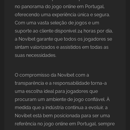
no panorama do jogo online em Portugal,
oferecendo uma experiência única e segura.
Com uma vasta seleção de jogos e um
suporte ao cliente disponível 24 horas por dia,
a Novibet garante que todos os jogadores se
sintam valorizados e assistidos em todas as
suas necessidades.
O compromisso da Novibet com a
transparência e a responsabilidade torna-a
uma escolha ideal para jogadores que
procuram um ambiente de jogo confiável. À
medida que a indústria continua a evoluir, a
Novibet está bem posicionada para ser uma
referência no jogo online em Portugal, sempre