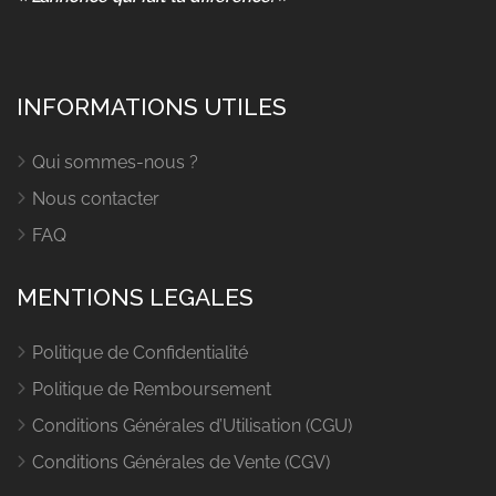
INFORMATIONS UTILES
Qui sommes-nous ?
Nous contacter
FAQ
MENTIONS LEGALES
Politique de Confidentialité
Politique de Remboursement
Conditions Générales d’Utilisation (CGU)
Conditions Générales de Vente (CGV)