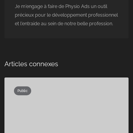
Je m'engage à faire de Physio Ads un outil
précieux pour le développement professionnel
et l'entraide au sein de notre belle profession.
Articles connexes
Public