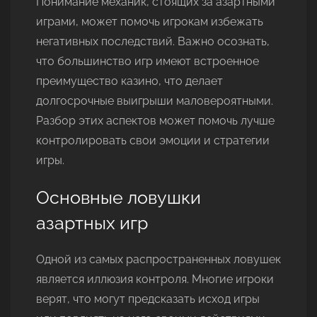
Понимание механик, стоящих за азартными
играми, может помочь игрокам избежать
негативных последствий. Важно осознать,
что большинство игр имеют встроенное
преимущество казино, что делает
долгосрочные выигрыши маловероятными.
Разбор этих аспектов может помочь лучше
контролировать свои эмоции и стратегии
игры.
Основные ловушки
азартных игр
Одной из самых распространенных ловушек
является иллюзия контроля. Многие игроки
верят, что могут предсказать исход игры