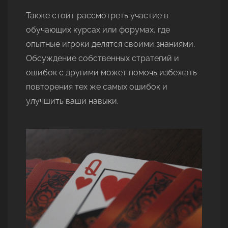
Также стоит рассмотреть участие в
обучающих курсах или форумах, где
опытные игроки делятся своими знаниями.
Обсуждение собственных стратегий и
ошибок с другими может помочь избежать
повторения тех же самых ошибок и
улучшить ваши навыки.