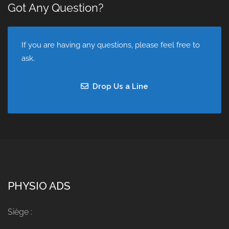
Got Any Question?
If you are having any questions, please feel free to
ask.
Drop Us a Line
PHYSIO ADS
Siège :