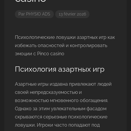
Par
PHYSIO ADS
13 février 2026
Психологические ловушки азартных игр как
избежать опасностей и контролировать
эмоции с Pinco casino
Психология азартных игр
Азартные игры издавна привлекают людей
своей непредсказуемостью и
возможностью мгновенного обогащения.
Однако за этим увлекательным фасадом
скрываются серьезные психологические
ловушки. Игроки часто попадают под