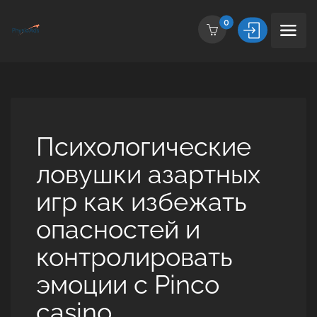
0
Психологические
ловушки азартных
игр как избежать
опасностей и
контролировать
эмоции с Pinco
casino