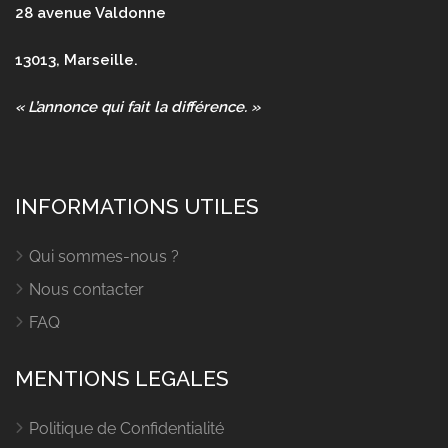
28 avenue Valdonne
13013, Marseille.
« L’annonce qui fait la différence. »
INFORMATIONS UTILES
Qui sommes-nous ?
Nous contacter
FAQ
MENTIONS LEGALES
Politique de Confidentialité