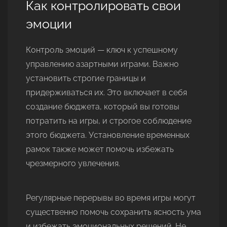
Как контролировать свои
эмоции
Контроль эмоций — ключ к успешному
управлению азартными играми. Важно
установить строгие границы и
придерживаться их. Это включает в себя
создание бюджета, который вы готовы
потратить на игры, и строгое соблюдение
этого бюджета. Установление временных
рамок также может помочь избежать
чрезмерного увлечения.
Регулярные перерывы во время игры могут
существенно помочь сохранить ясность ума
и избежать эмоциональных решений. Не