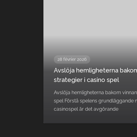
28 février 2026
Avslöja hemligheterna bako
strategier i casino spel
Avslöja hemligheterna bakom vinnand
spel Förstå spelens grundläggande me
casinospel är det avgörande