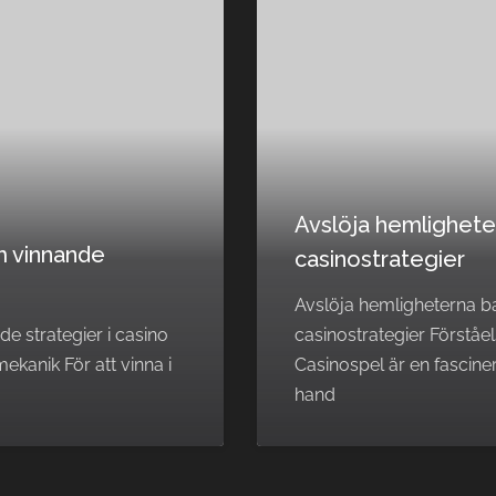
Avslöja hemlighet
m vinnande
casinostrategier
Avslöja hemligheterna 
e strategier i casino
casinostrategier Förståe
kanik För att vinna i
Casinospel är en fasciner
hand