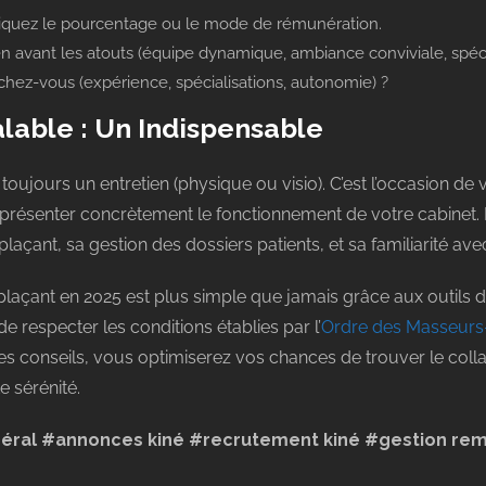
iquez le pourcentage ou le mode de rémunération.
 avant les atouts (équipe dynamique, ambiance conviviale, spécif
chez-vous (expérience, spécialisations, autonomie) ?
lable : Un Indispensable
ujours un entretien (physique ou visio). C’est l’occasion de 
de présenter concrètement le fonctionnement de votre cabinet.
laçant, sa gestion des dossiers patients, et sa familiarité ave
laçant en 2025 est plus simple que jamais grâce aux outils d
 respecter les conditions établies par l’
Ordre des Masseurs-
ces conseils, vous optimiserez vos chances de trouver le coll
e sérénité.
béral
#annonces kiné
#recrutement kiné #
gestion re