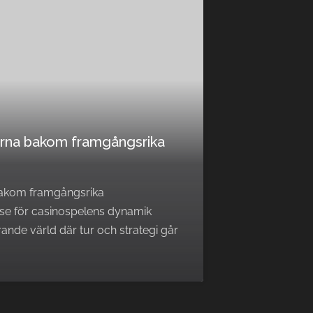
erna bakom framgångsrika
bakom framgångsrika
lse för casinospelens dynamik
ande värld där tur och strategi går