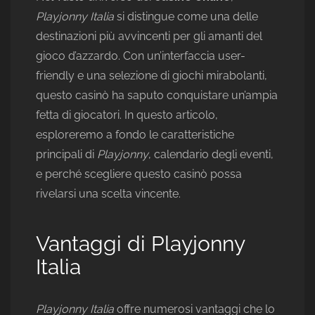
Playjonny Italia
si distingue come una delle
destinazioni più avvincenti per gli amanti del
gioco d’azzardo. Con un’interfaccia user-
friendly e una selezione di giochi mirabolanti,
questo casinò ha saputo conquistare un’ampia
fetta di giocatori. In questo articolo,
esploreremo a fondo le caratteristiche
principali di
Playjonny
, calendario degli eventi,
e perché scegliere questo casinò possa
rivelarsi una scelta vincente.
Vantaggi di Playjonny
Italia
Playjonny Italia
offre numerosi vantaggi che lo