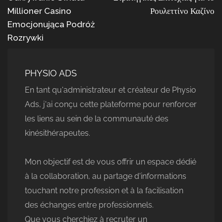
dans
Millioner Casino
Ρουλεττίνο Καζίνο
les
Emocjonująca Podróż
articles
Rozrywki
PHYSIO ADS
En tant qu'administrateur et créateur de Physio
Ads, j'ai conçu cette plateforme pour renforcer
les liens au sein de la communauté des
kinésithérapeutes.
Mon objectif est de vous offrir un espace dédié
à la collaboration, au partage d'informations
touchant notre profession et à la facilisation
des échanges entre professionnels.
Que vous cherchiez à recruter un