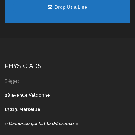
Drop Us a Line
PHYSIO ADS
Siège :
28 avenue Valdonne
13013, Marseille.
« L’annonce qui fait la différence. »