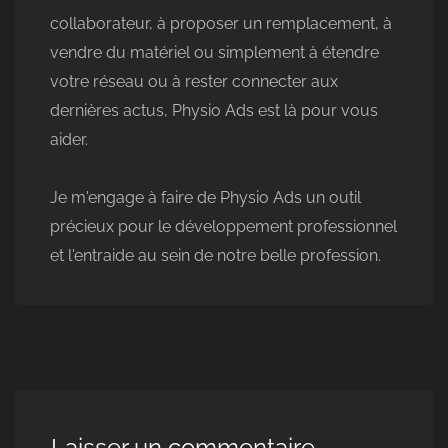
collaborateur, à proposer un remplacement, à
vendre du matériel ou simplement à étendre
votre réseau ou à rester connecter aux
dernières actus, Physio Ads est là pour vous
aider.
Je m'engage à faire de Physio Ads un outil
précieux pour le développement professionnel
et l'entraide au sein de notre belle profession.
Laisser un commentaire