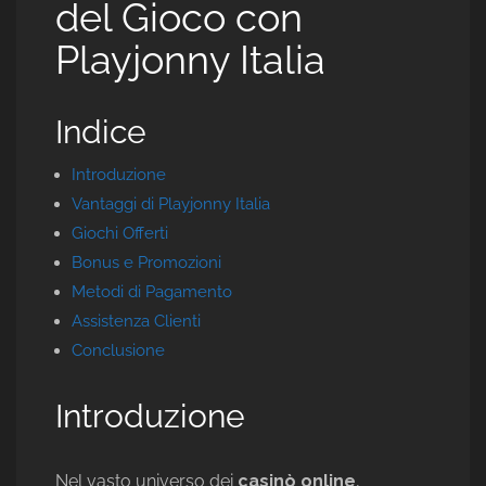
del Gioco con
Playjonny Italia
Indice
Introduzione
Vantaggi di Playjonny Italia
Giochi Offerti
Bonus e Promozioni
Metodi di Pagamento
Assistenza Clienti
Conclusione
Introduzione
Nel vasto universo dei
casinò online
,