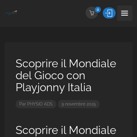
0
Scoprire il Mondiale
del Gioco con
Playjonny Italia
Par
PHYSIO ADS
9 novembre 2025
Scoprire il Mondiale