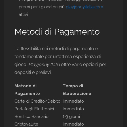
premi per i giocatori più
playjonnyitalia.com
attivi.
Metodi di Pagamento
La flessibilità nei metodi di pagamento è
fondamentale per un’ottima esperienza di
gioco.
Playjonny Italia
offre varie opzioni per
depositi e prelievi.
Metodo di
Tempo di
Pagamento
Elaborazione
Carte di Credito/Debito
Immediato
Portafogli Elettronici
Immediato
Bonifico Bancario
1-3 giorni
Criptovalute
Immediato