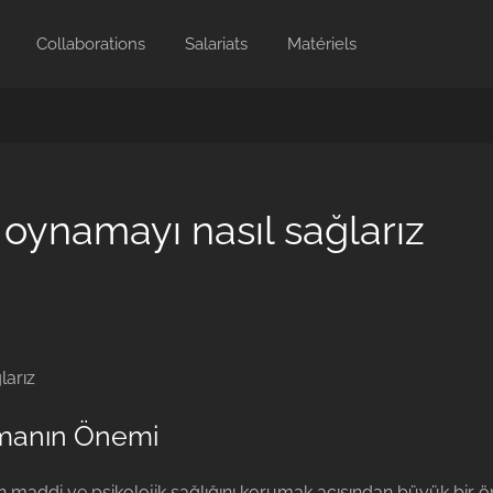
Collaborations
Salariats
Matériels
oynamayı nasıl sağlarız
larız
manın Önemi
maddi ve psikolojik sağlığını korumak açısından büyük bir ön