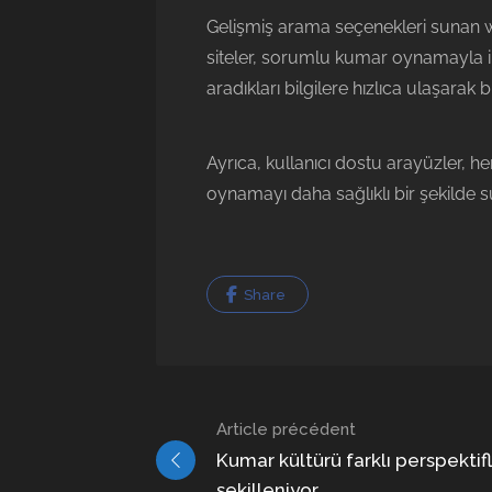
Gelişmiş arama seçenekleri sunan we
siteler, sorumlu kumar oynamayla ilg
aradıkları bilgilere hızlıca ulaşarak bil
Ayrıca, kullanıcı dostu arayüzler, he
oynamayı daha sağlıklı bir şekilde s
Share
Navigation
Article précédent
dans
Kumar kültürü farklı perspektif
şekilleniyor