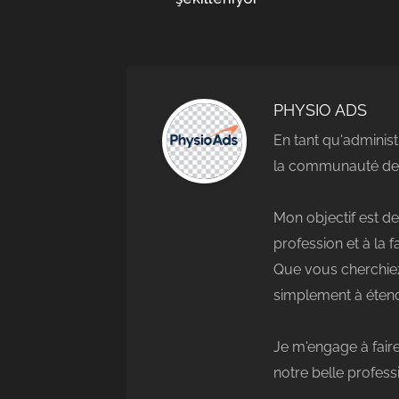
les
articles
PHYSIO ADS
En tant qu'administ
la communauté des
Mon objectif est de
profession et à la 
Que vous cherchiez
simplement à étend
Je m'engage à faire
notre belle profess