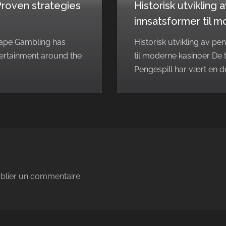
Proven strategies
Historisk utvikling 
innsatsformer til 
ape Gambling has
Historisk utvikling av pe
tertainment around the
til moderne kasinoer De t
Pengespill har vært en d
blier un commentaire.