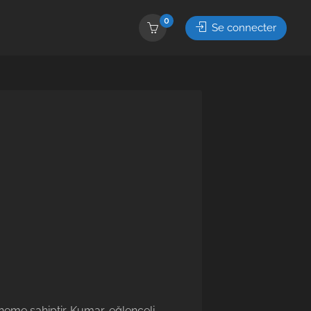
0
Se connecter
eme sahiptir. Kumar, eğlenceli