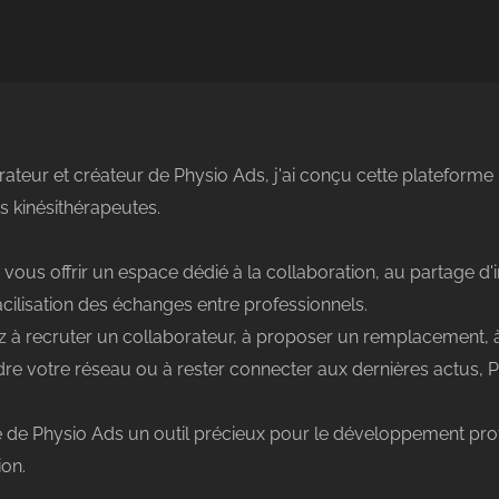
rateur et créateur de Physio Ads, j'ai conçu cette plateforme 
 kinésithérapeutes.
 vous offrir un espace dédié à la collaboration, au partage d
facilisation des échanges entre professionnels.
 à recruter un collaborateur, à proposer un remplacement, 
re votre réseau ou à rester connecter aux dernières actus, Ph
 de Physio Ads un outil précieux pour le développement profe
ion.