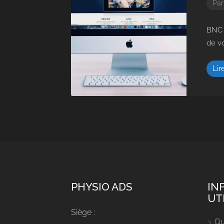
Pa
BNC o
de v
Lir
PHYSIO ADS
IN
UT
Siège :
Qu