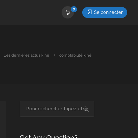
0
Se connecter
Les dernières actus kiné
comptabilité kiné
Got Any Question?