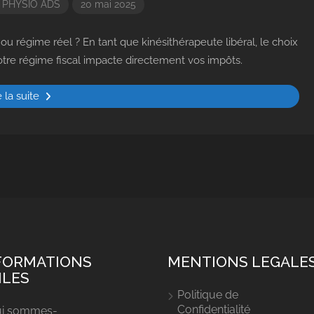
r
PHYSIO ADS
20 mai 2025
u régime réel ? En tant que kinésithérapeute libéral, le choix
otre régime fiscal impacte directement vos impôts.
e la suite
FORMATIONS
MENTIONS LEGALE
ILES
Politique de
Confidentialité
i sommes-
Collaborateurs
Assistanats