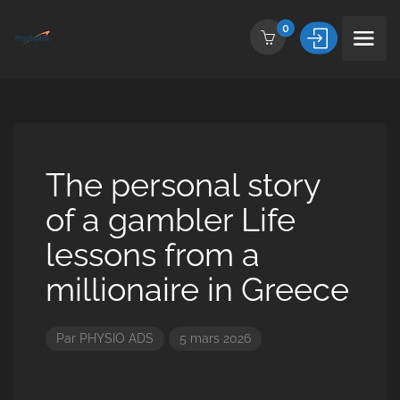
0
The personal story
of a gambler Life
lessons from a
millionaire in Greece
Par
PHYSIO ADS
5 mars 2026