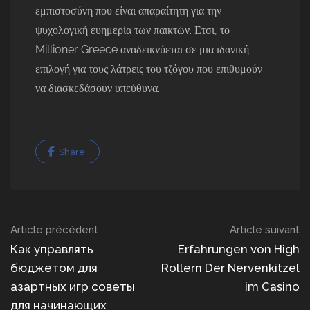
εμπιστοσύνη που είναι απαραίτητη για την
ψυχολογική ευημερία των παικτών. Ετσι, το
Millioner Greece αναδεικνύεται σε μια ιδανική
επιλογή για τους λάτρεις του τζόγου που επιθυμούν
να διασκεδάσουν υπεύθυνα.
Share
Navigation
Article précédent
Article suivant
dans
Как управлять
Erfahrungen von High
бюджетом для
Rollern Der Nervenkitzel
les
азартных игр советы
im Casino
articles
для начинающих