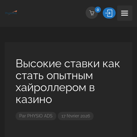
0
Высокие ставки как
стать опытным
хайроллером в
казино
Par
PHYSIO ADS
17 février 2026