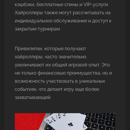
кэшбэки, бесплатные спины и VIP-услуги.
Хайроллеры также могут рассчитывать на
индивидуальное обслуживание и доступ к
закрытым турнирам.
Привилегии, которые получают
хайроллеры, часто значительно
увеличивают их общий игровой опыт. Это
не только финансовые преимущества, но и
возможность участвовать в уникальных
событиях, что делает игру еще более
захватывающей.