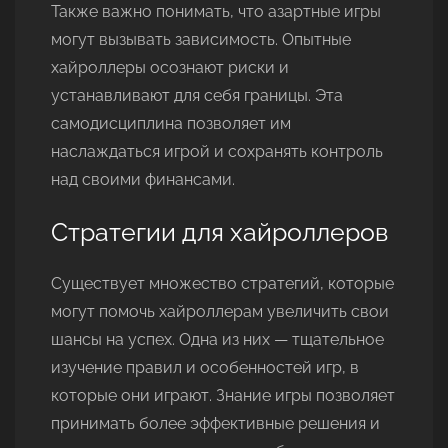
Также важно понимать, что азартные игры
могут вызывать зависимость. Опытные
хайроллеры осознают риски и
устанавливают для себя границы. Эта
самодисциплина позволяет им
наслаждаться игрой и сохранять контроль
над своими финансами.
Стратегии для хайроллеров
Существует множество стратегий, которые
могут помочь хайроллерам увеличить свои
шансы на успех. Одна из них — тщательное
изучение правил и особенностей игр, в
которые они играют. Знание игры позволяет
принимать более эффективные решения и