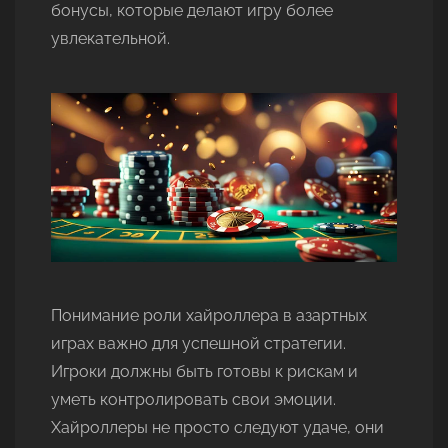
бонусы, которые делают игру более
увлекательной.
Понимание роли хайроллера в азартных
играх важно для успешной стратегии.
Игроки должны быть готовы к рискам и
уметь контролировать свои эмоции.
Хайроллеры не просто следуют удаче, они