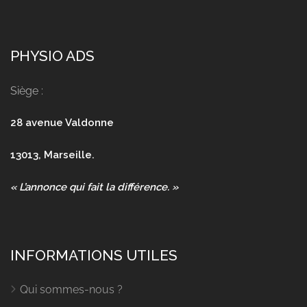
PHYSIO ADS
Siège :
28 avenue Valdonne
13013, Marseille.
« L’annonce qui fait la différence. »
INFORMATIONS UTILES
Qui sommes-nous ?