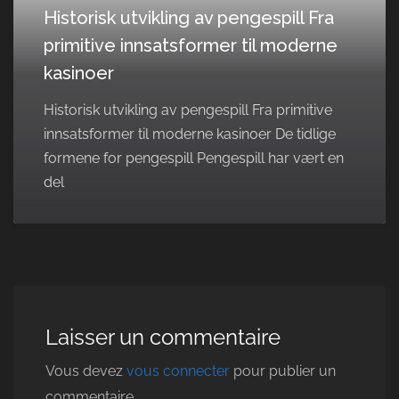
Historisk utvikling av pengespill Fra
primitive innsatsformer til moderne
kasinoer
Historisk utvikling av pengespill Fra primitive
innsatsformer til moderne kasinoer De tidlige
formene for pengespill Pengespill har vært en
del
Laisser un commentaire
Vous devez
vous connecter
pour publier un
commentaire.