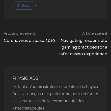
Share
Navigation
Article précédent
Article suivant
dans
Coronavirus disease 2019
Navigating responsible
gaming practices for a
les
safer casino experience
articles
PHYSIO ADS
En tant qu'administrateur et créateur de Physio
Ads, j'ai conçu cette plateforme pour renforcer
les liens au sein de la communauté des
kinésithérapeutes.