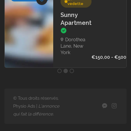
vedette
Sunny
Apartment
Dorothea
Lane, New
York
€150,00 - €500,0
© Tous droits réservés.
Physio Ads |
L'annonce
qui fait la différence.