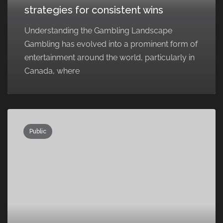
strategies for consistent wins
Understanding the Gambling Landscape
Gambling has evolved into a prominent form of
entertainment around the world, particularly in
Canada, where
Public