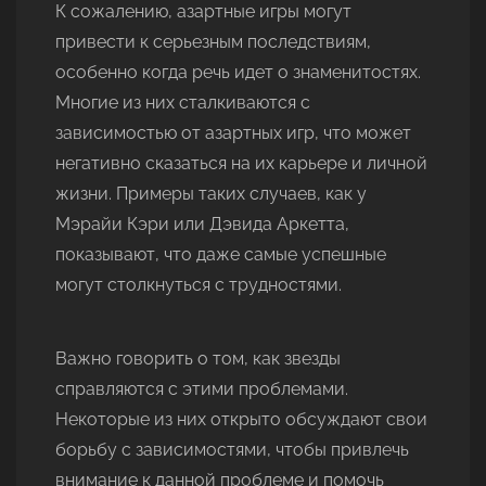
К сожалению, азартные игры могут
привести к серьезным последствиям,
особенно когда речь идет о знаменитостях.
Многие из них сталкиваются с
зависимостью от азартных игр, что может
негативно сказаться на их карьере и личной
жизни. Примеры таких случаев, как у
Мэрайи Кэри или Дэвида Аркетта,
показывают, что даже самые успешные
могут столкнуться с трудностями.
Важно говорить о том, как звезды
справляются с этими проблемами.
Некоторые из них открыто обсуждают свои
борьбу с зависимостями, чтобы привлечь
внимание к данной проблеме и помочь