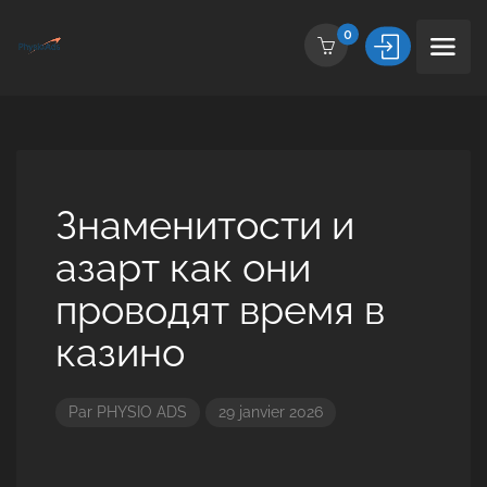
0
Знаменитости и
азарт как они
проводят время в
казино
Par
PHYSIO ADS
29 janvier 2026