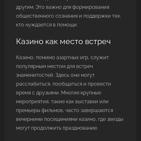
другим. Это важно для формирования
общественного сознания и поддержки тех,
кто нуждается в помощи.
Казино как место встреч
Казино, помимо азартных игр, служит
популярным местом для встреч
знаменитостей. Здесь они могут
расслабиться, пообщаться и провести
время с друзьями. Многие крупные
мероприятия, такие как выставки или
премьеры фильмов, часто завершаются
вечерними посещениями казино, где звезды
могут продолжить празднование.